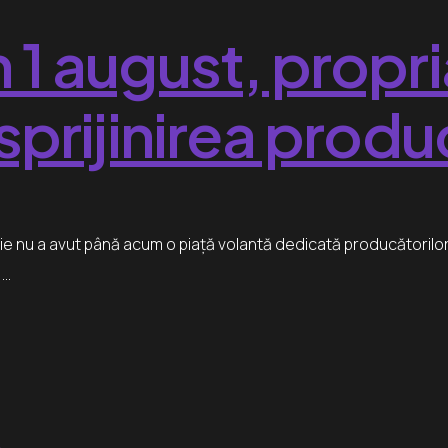
n 1 august, propri
 sprijinirea produ
e nu a avut până acum o piață volantă dedicată producătorilor lo
,…