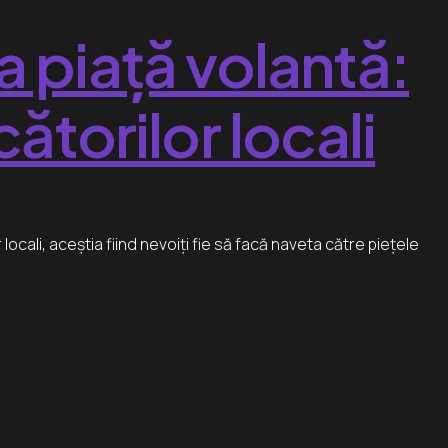
a piață volantă:
cătorilor locali
cali, aceștia fiind nevoiți fie să facă naveta către piețele