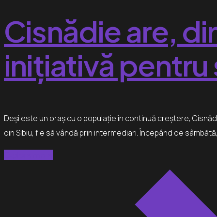
Cisnădie are, di
inițiativă pentru
Deși este un oraș cu o populație în continuă creștere, Cisnădi
din Sibiu, fie să vândă prin intermediari. Începând de sâmbătă
Explore more